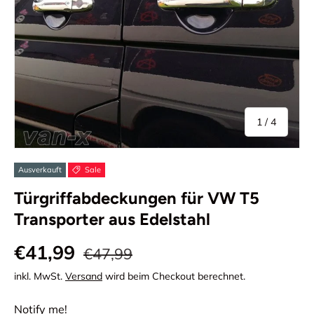
von
1
/
4
Ausverkauft
Sale
Türgriffabdeckungen für VW T5
Transporter aus Edelstahl
€41,99
€47,99
inkl. MwSt.
Versand
wird beim Checkout berechnet.
Notify me!