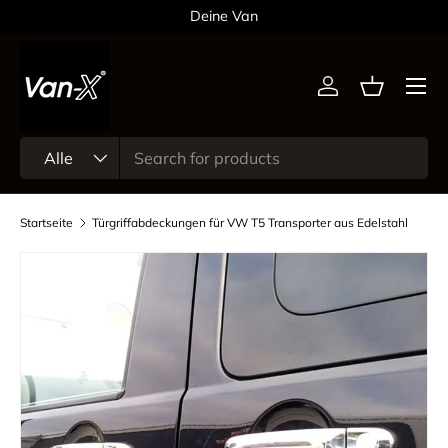
Deine Van
Direkt zum Inhalt
Menü
Einloggen
Einkaufsk
Suchen
Art
Alle
Startseite
Türgriffabdeckungen für VW T5 Transporter aus Edelstahl