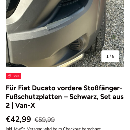
von
1
/
8
Sale
Für Fiat Ducato vordere Stoßfänger-
Fußschutzplatten – Schwarz, Set aus
2 | Van-X
€42,99
€59,99
inkl. MwSt.
Versand
wird beim Checkout berechnet.