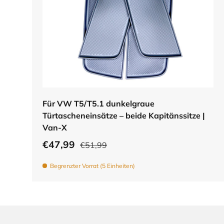
In den Warenkorb
Für VW T5/T5.1 dunkelgraue
Türtascheneinsätze – beide Kapitänssitze |
Van-X
€47,99
€51,99
Begrenzter Vorrat (5 Einheiten)