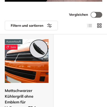
Vergleichen
Produktlist
Produ
Filtern und sortieren
Ausverkauft
Sale
Mattschwarzer
Kühlergrill ohne
Emblem für