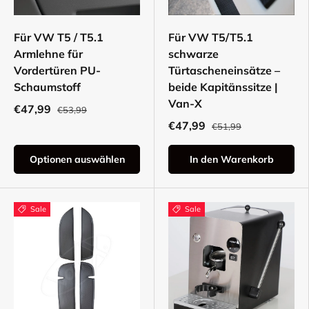
Für VW T5 / T5.1
Für VW T5/T5.1
Armlehne für
schwarze
Vordertüren PU-
Türtascheneinsätze –
Schaumstoff
beide Kapitänssitze |
Van-X
€47,99
€53,99
€47,99
€51,99
Optionen auswählen
In den Warenkorb
Sale
Sale