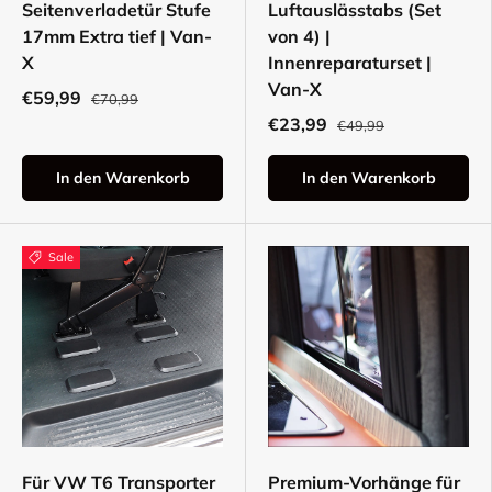
Seitenverladetür Stufe
Luftauslässtabs (Set
17mm Extra tief | Van-
von 4) |
X
Innenreparaturset |
Van-X
€59,99
€70,99
€23,99
€49,99
In den Warenkorb
In den Warenkorb
Sale
Für VW T6 Transporter
Premium-Vorhänge für