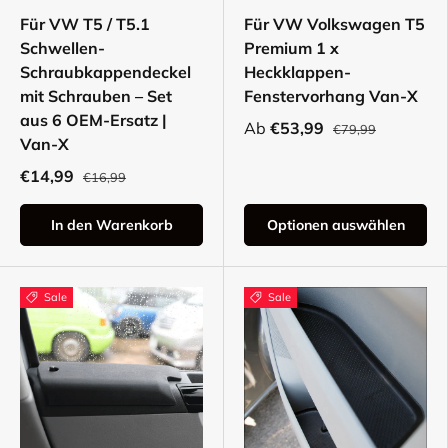
Für VW T5 / T5.1
Für VW Volkswagen T5
Schwellen-
Premium 1 x
Schraubkappendeckel
Heckklappen-
mit Schrauben – Set
Fenstervorhang Van-X
aus 6 OEM-Ersatz |
Ab
€53,99
€79,99
Van-X
€14,99
€16,99
In den Warenkorb
Optionen auswählen
Sale
Sale