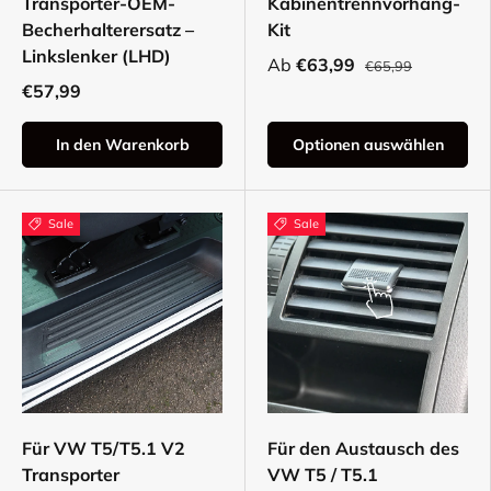
Transporter-OEM-
Kabinentrennvorhang-
Becherhalterersatz –
Kit
Linkslenker (LHD)
Ab
€63,99
€65,99
€57,99
In den Warenkorb
Optionen auswählen
Sale
Sale
Für VW T5/T5.1 V2
Für den Austausch des
Transporter
VW T5 / T5.1