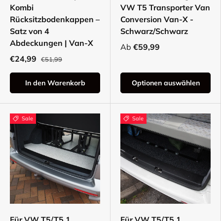
Kombi
VW T5 Transporter Van
Rücksitzbodenkappen –
Conversion Van-X -
Satz von 4
Schwarz/Schwarz
Abdeckungen | Van-X
Ab
€59,99
€24,99
€51,99
In den Warenkorb
Optionen auswählen
Sale
Sale
Für VW T5/T5.1
Für VW T5/T5.1