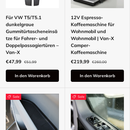
Für VW T5/T5.1
12V Espresso-
dunkelgraue
Kaffeemaschine für
Gummitürtascheneinsä
Wohnmobil und
tze für Fahrer- und
Wohnmobil | Van-X
Doppelpassagiertüren –
Camper-
Van-X
Kaffeemaschine
€47,99
€219,99
€51,99
€260,00
In den Warenkorb
In den Warenkorb
Sale
Sale