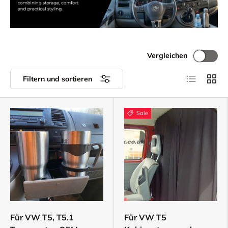
Vergleichen
Produktlist
Produ
Filtern und sortieren
Sale
Für VW T5, T5.1
Für VW T5