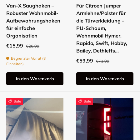
Van-X Saughaken –
Für Citroen Jumper
Robuster Wohnmobil-
Armlehne/Polster für
Aufbewahrungshaken
die Türverkleidung -
für einfache
PU-Schaum,
Organisation
Wohnmobil Hymer,
Rapido, Swift, Hobby,
€15,99
€20,99
Bailey, Dethleffs...
Begrenzter Vorrat (8
€59,99
€71,99
Einheiten)
In den Warenkorb
In den Warenkorb
Sale
Sale