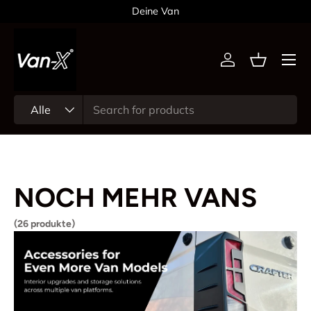
Deine Van
Direkt zum Inhalt
Menü
Einloggen
Einkaufsk
Suchen
Art
Alle
NOCH MEHR VANS
(26 produkte)