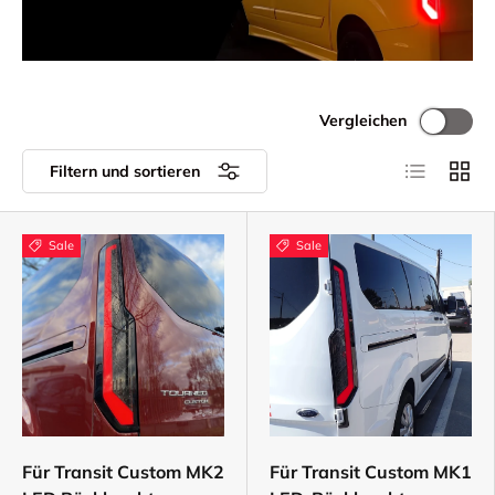
Vergleichen
Produktlist
Produ
Filtern und sortieren
Sale
Sale
Für Transit Custom MK2
Für Transit Custom MK1