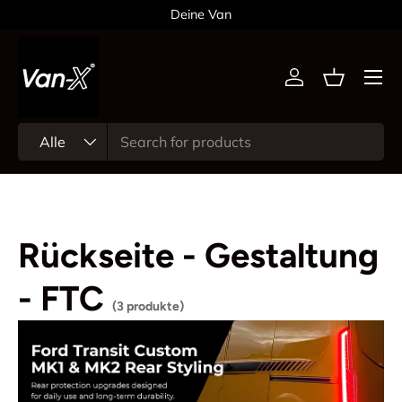
Deine Van
Direkt zum Inhalt
Menü
Einloggen
Einkaufsk
Suchen
Art
Alle
Rückseite - Gestaltung
- FTC
(3 produkte)