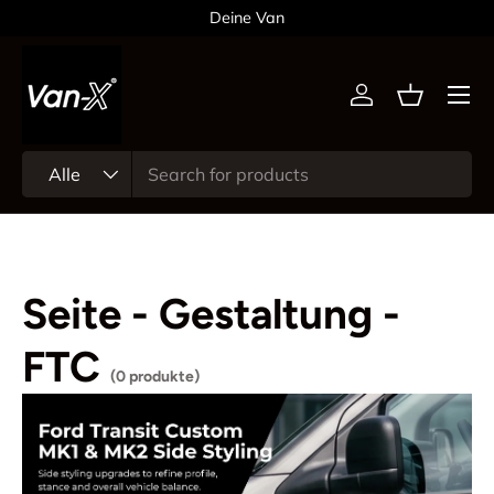
Deine Van
Direkt zum Inhalt
Menü
Einloggen
Einkaufsk
Suchen
Art
Alle
Seite - Gestaltung -
FTC
(0 produkte)