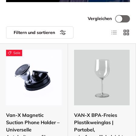
Vergleichen
Produktlist
Produ
Filtern und sortieren
Sale
Van-X Magnetic
VAN-X BPA-Freies
Suction Phone Holder –
Plastikweinglas |
Universelle
Portabel,