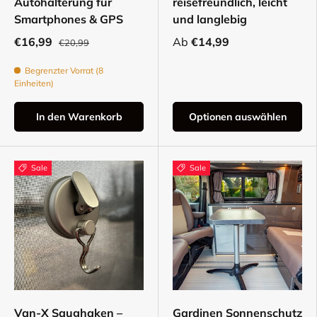
Autohalterung für
reisefreundlich, leicht
Smartphones & GPS
und langlebig
€16,99
Ab
€14,99
€20,99
Begrenzter Vorrat (8
Einheiten)
In den Warenkorb
Optionen auswählen
Sale
Sale
Van-X Saughaken –
Gardinen Sonnenschutz