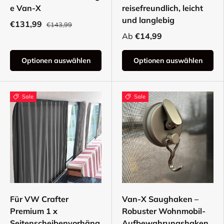
e Van-X
reisefreundlich, leicht
und langlebig
€131,99
€143,99
Ab
€14,99
Optionen auswählen
Optionen auswählen
Sale
Sale
Für VW Crafter
Van-X Saughaken –
Premium 1 x
Robuster Wohnmobil-
Seitenscheibenvorhäng
Aufbewahrungshaken