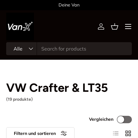
Deine Van
Direkt zum Inhalt
Menü
Einloggen
Einkaufsk
Suchen
Art
Alle
VW Crafter & LT35
(19 produkte)
Vergleichen
Produktlist
Produ
Filtern und sortieren