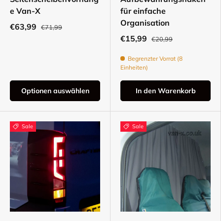
e Van-X
für einfache
Organisation
€63,99
€71,99
€15,99
€20,99
Begrenzter Vorrat (8
Einheiten)
Optionen auswählen
In den Warenkorb
Sale
Sale