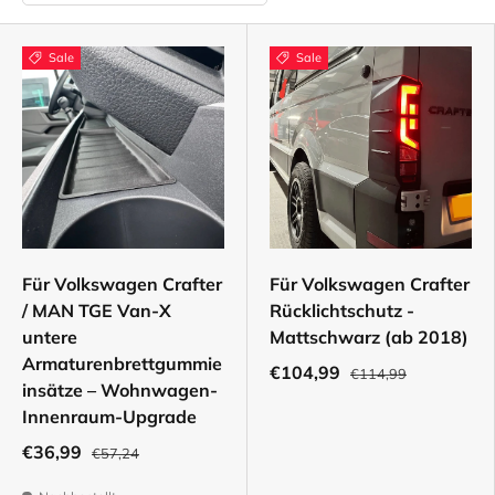
Sale
Sale
Für Volkswagen Crafter
Für Volkswagen Crafter
/ MAN TGE Van-X
Rücklichtschutz -
untere
Mattschwarz (ab 2018)
Armaturenbrettgummie
€104,99
€114,99
insätze – Wohnwagen-
Innenraum-Upgrade
€36,99
€57,24