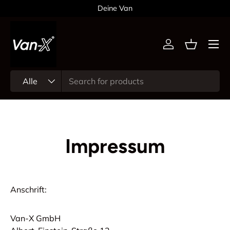
Deine Van
Direkt zum Inhalt
Menü
Einloggen
Einkaufsk
Suchen
Art
Alle
Impressum
Anschrift:
Van-X GmbH