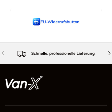
EU-Widerrufsbutton
Vorherige
Näc
Schnelle, professionelle Lieferung