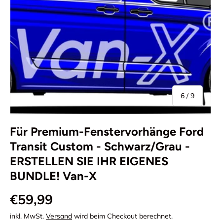
von
6
/
9
Für Premium-Fenstervorhänge Ford
Transit Custom - Schwarz/Grau -
ERSTELLEN SIE IHR EIGENES
BUNDLE! Van-X
€59,99
inkl. MwSt.
Versand
wird beim Checkout berechnet.