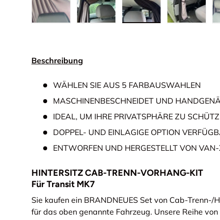
Bild 1 in Galerieansicht laden
Bild 2 in Galerieansicht laden
Bild 3 in Galerieansic
Bild 4 in
Beschreibung
WÄHLEN SIE AUS 5 FARBAUSWAHLEN
MASCHINENBESCHNEIDET UND HANDGEN
IDEAL, UM IHRE PRIVATSPHÄRE ZU SCHÜT
DOPPEL- UND EINLAGIGE OPTION VERFÜG
ENTWORFEN UND HERGESTELLT VON VAN-
HINTERSITZ CAB-TRENN-VORHANG-KIT
Für Transit MK7
Sie kaufen ein BRANDNEUES Set von Cab-Trenn-/Hi
für das oben genannte Fahrzeug. Unsere Reihe vo