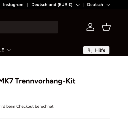
Instagram
Land/Region
Deutschland (EUR €)
Sprache
Deutsch
Einloggen
Einkaufsk
LE
Hilfe
 MK7 Trennvorhang-Kit
ird beim Checkout berechnet.