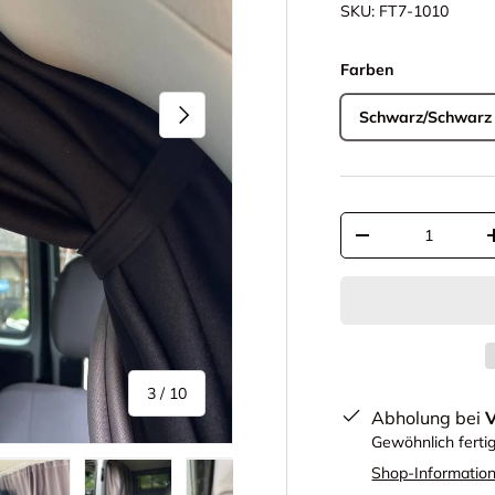
SKU:
FT7-1010
Farben
Nächste
Schwarz/Schwarz
Anzahl
-
von
3
/
10
Abholung bei
Gewöhnlich ferti
Shop-Informatio