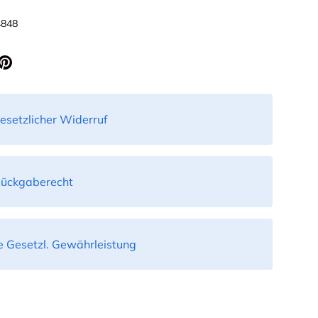
4848
icht laden
in Galerieansicht laden
Bild 10 in Galerieansicht laden
esetzlicher Widerruf
Rückgaberecht
 Gesetzl. Gewährleistung