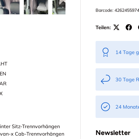
Barcode:
426245597
ht laden
 Galerieansicht laden
Bild 5 in Galerieansicht laden
Bild 6 in Galerieansicht laden
Bild 7 in Galerieansicht laden
Bild 8 in Galerieans
Bild 9 
Teilen:
14 Tage g
ÄHT
ZEN
30 Tage 
BAR
X
24 Monate
nter Sitz-Trennvorhängen
Newsletter
n van-x Cab-Trennvorhängen