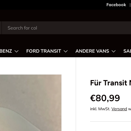
Dein Shop
Facebook
BENZ
FORD TRANSIT
ANDERE VANS
SA
Für Transit
€80,99
inkl. MwSt.
Versand
w