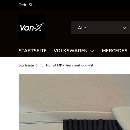
Dein Stil,
Direkt zum Inhalt
Suchen
Art
Alle
STARTSEITE
VOLKSWAGEN
MERCEDES-
Startseite
Für Transit MK7 Trennvorhang-Kit
Bild 3 ist nun in der Galerieansicht verfügbar