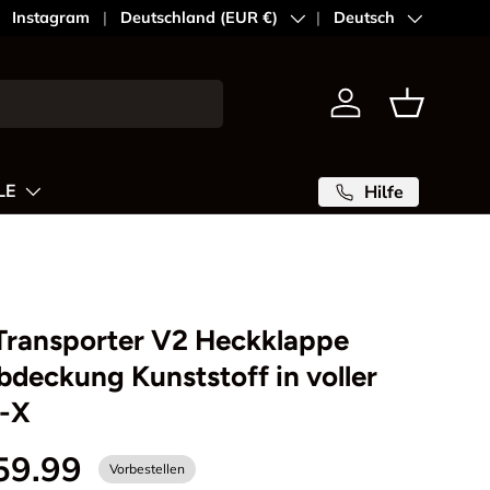
Instagram
Land/Region
Deutschland (EUR €)
Sprache
Deutsch
Einloggen
Einkaufsk
LE
Hilfe
Transporter V2 Heckklappe
deckung Kunststoff in voller
n-X
59.99
Vorbestellen