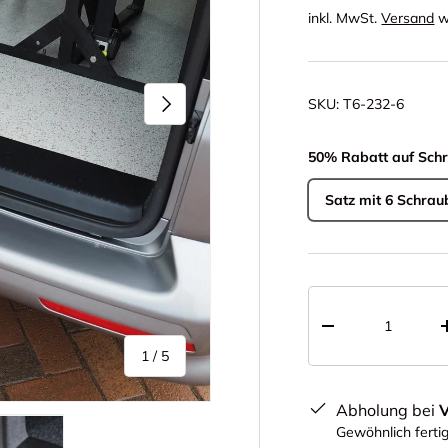
inkl. MwSt.
Versand
w
Nächste
SKU:
T6-232-6
50% Rabatt auf Sc
Satz mit 6 Schra
Anzahl
-
von
1
/
5
Abholung bei
Gewöhnlich ferti