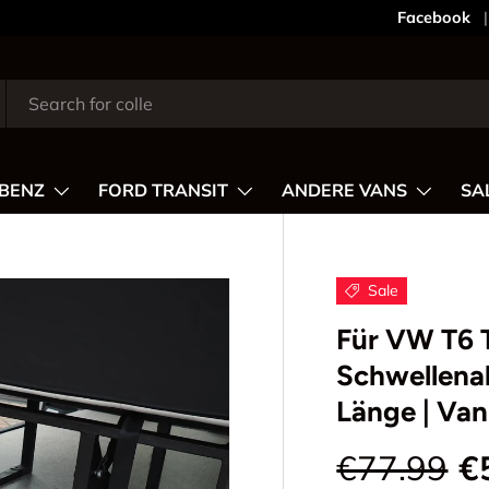
Dein Shop
Facebook
BENZ
FORD TRANSIT
ANDERE VANS
SA
Sale
Für VW T6 
Schwellenab
Länge | Va
€77.99
€