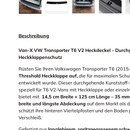
Bild 1 in Galerieansicht laden
Bild 2 in Galerieansicht laden
Bild 3 in Galerieansic
Bild 4 in
Beschreibung
Van-X VW Transporter T6 V2 Heckdeckel – Durch
Heckklappenschutz
Rüsten Sie Ihren Volkswagen Transporter T6 (2015
Threshold Heckklappe auf,
die für maximalen Schu
entwickelt wurde. Dieser durchgehende Kunststoff-
speziell für T6 V2-Vans mit Heckklappe oder einzeln
bietet mit
14,5 cm Breite × 125 cm Länge – 35 mm b
breite und längste Abdeckung
auf dem Markt als d
schützt Ihre hinteren Viertelpfosten und den Boden 
Verschleiß.
Gefertigt aus
langlebigem, spritzgegossenem sch