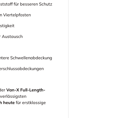
tstoff für besseren Schutz
n Viertelpfosten
stigkeit
er Austausch
intere Schwellenabdeckung
verschlussabdeckungen
 der
Van-X Full-Length-
uverlässigsten
ch heute
für erstklassige