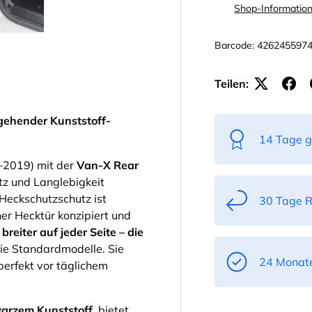
Shop-Informatio
ht laden
 Galerieansicht laden
Bild 5 in Galerieansicht laden
Barcode:
426245597
Teilen:
gehender Kunststoff-
14 Tage g
–2019) mit der
Van-X Rear
tz und Langlebigkeit
Heckschutzschutz ist
30 Tage 
er Hecktür konzipiert und
reiter auf jeder Seite – die
ie Standardmodelle. Sie
24 Monate
perfekt vor täglichem
warzem Kunststoff
, bietet