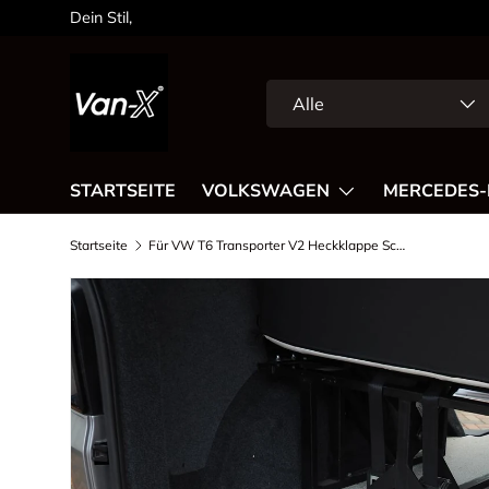
Dein Stil,
Direkt zum Inhalt
Suchen
Art
Alle
STARTSEITE
VOLKSWAGEN
MERCEDES-
Startseite
Für VW T6 Transporter V2 Heckklappe Schwellenabdeckung Kunststoff in voller Länge | Van-X