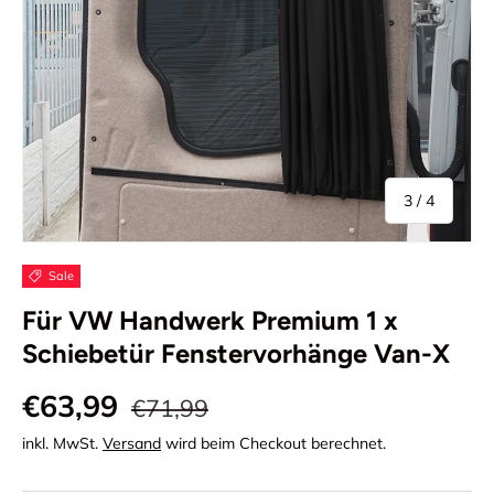
von
3
/
4
Sale
Für VW Handwerk Premium 1 x
Schiebetür Fenstervorhänge Van-X
€63,99
€71,99
inkl. MwSt.
Versand
wird beim Checkout berechnet.