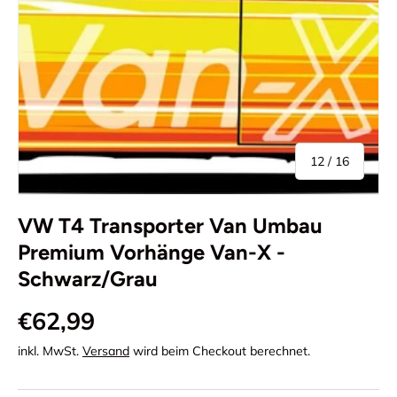
von
12
/
16
VW T4 Transporter Van Umbau
Premium Vorhänge Van-X -
Schwarz/Grau
€62,99
inkl. MwSt.
Versand
wird beim Checkout berechnet.