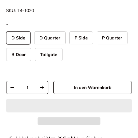
SKU:
T4-1020
-
D Side
D Quarter
P Side
P Quarter
B Door
Tailgate
Anzahl
In den Warenkorb
-
+