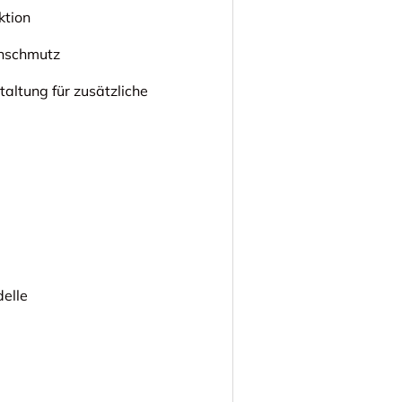
ktion
enschmutz
altung für zusätzliche
elle