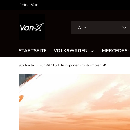
Dein Stil,
Direkt zum Inhalt
Suchen
Art
Alle
STARTSEITE
VOLKSWAGEN
MERCEDES-
Startseite
Für VW T5.1 Transporter Front-Emblem-Kühlergrill (matt) lackiert und eingebaut | Van-X