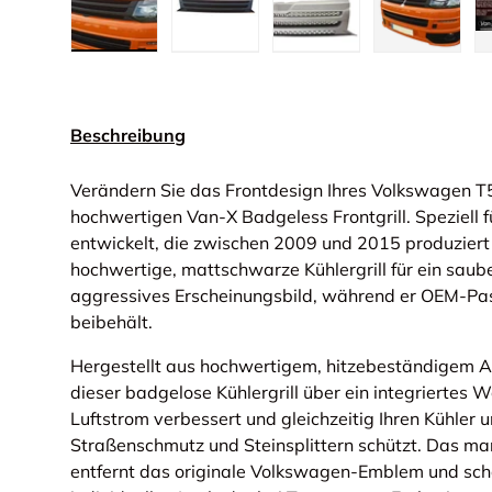
Bild 1 in Galerieansicht laden
Bild 2 in Galerieansicht laden
Bild 3 in Galerieansic
Bild 4 in
Beschreibung
Verändern Sie das Frontdesign Ihres Volkswagen T
hochwertigen Van-X Badgeless Frontgrill. Speziell
entwickelt, die zwischen 2009 und 2015 produziert
hochwertige, mattschwarze Kühlergrill für ein sau
aggressives Erscheinungsbild, während er OEM-Pas
beibehält.
Hergestellt aus hochwertigem, hitzebeständigem A
dieser badgelose Kühlergrill über ein integriertes
Luftstrom verbessert und gleichzeitig Ihren Kühler 
Straßenschmutz und Steinsplittern schützt. Das 
entfernt das originale Volkswagen-Emblem und scha