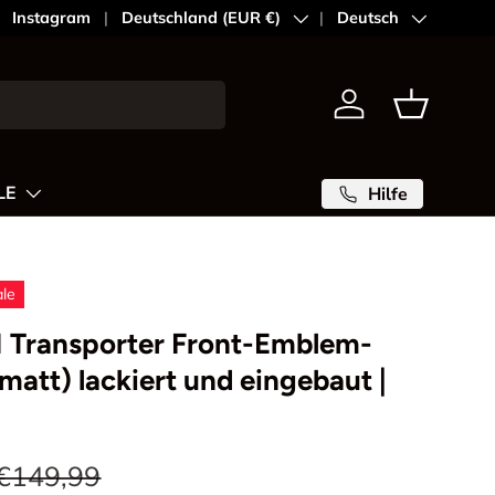
Instagram
Land/Region
Deutschland (EUR €)
Sprache
Deutsch
Einloggen
Einkaufsk
LE
Hilfe
ale
1 Transporter Front-Emblem-
(matt) lackiert und eingebaut |
€149,99