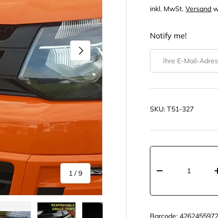
inkl. MwSt.
Versand
w
Notify me!
Nächste
E-Mail
SKU:
T51-327
Anzahl
von
1
/
9
-
Barcode:
426245597