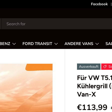
Dein Shop
Facebook
BENZ
FORD TRANSIT
ANDERE VANS
SA
Ausverkauft
S
Für VW T5.
Kühlergrill 
Van-X
€113,99