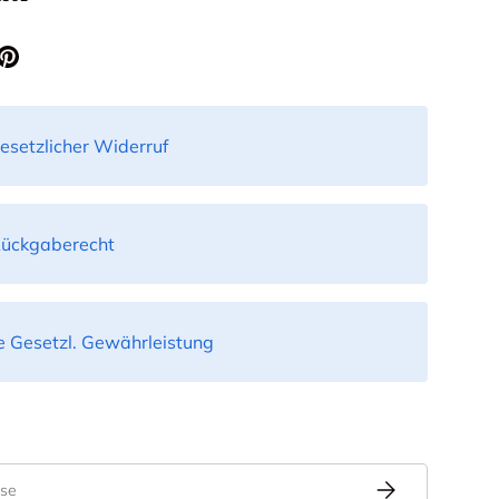
icht laden
in Galerieansicht laden
esetzlicher Widerruf
Rückgaberecht
 Gesetzl. Gewährleistung
Abonnieren