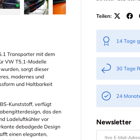
Teilen:
ht laden
 Galerieansicht laden
Bild 5 in Galerieansicht laden
Bild 6 in Galerieansicht laden
Bild 7 in Galerieansicht laden
Bild 8 in Galerieans
Bild 9 
14 Tage g
5.1 Transporter mit dem
 für VW T5.1-Modelle
30 Tage 
 wurden, sorgt dieser
beres, modernes und
sform und Haltbarkeit
24 Monate
BS-Kunststoff, verfügt
 Wabengitterdesign, das den
und Ladeluftkühler vor
Newsletter
markante debadgede Design
E-Mail
fft einen eleganten,