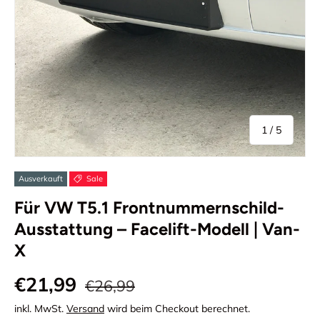
von
1
/
5
Ausverkauft
Sale
Für VW T5.1 Frontnummernschild-
Ausstattung – Facelift-Modell | Van-
X
€21,99
€26,99
inkl. MwSt.
Versand
wird beim Checkout berechnet.