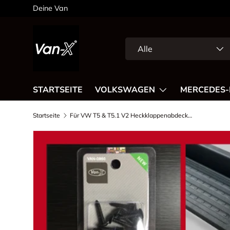
Deine Van
Direkt zum Inhalt
Suchen
Art
Alle
STARTSEITE
VOLKSWAGEN
MERCEDES-
Startseite
Für VW T5 & T5.1 V2 Heckklappenabdeckung mit Sidestep & Fitting Kit – Van-X