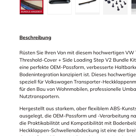
Bild 1 in Galerieansicht laden
Bild 2 in Galerieansicht laden
Bild 3 in Galerieansic
Bild 4 in
Beschreibung
Rüsten Sie Ihren Van mit diesem hochwertigen VW
Threshold-Cover + Side Loading Step V2 Bundle Kit
eine perfekte OEM-Passform, verbesserte Haltbarke
Bodenintegration konzipiert ist. Dieses hochwerti
speziell für Volkswagen Transporter-Heckklappenmo
für den Bau von Wohnmobilen, professionelle Umb
Nutztransportern.
Hergestellt aus starkem, aber flexiblem ABS-Kunstst
ausgelegt, die OEM-Passform und -Verarbeitung nac
die Praktikabilität und Kompatibilität mit Bodenbe
Heckklappen-Schwellenabdeckung ist eine der brei