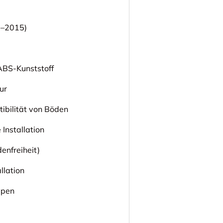
3–2015)
ABS-Kunststoff
ur
ibilität von Böden
Installation
enfreiheit)
llation
ppen