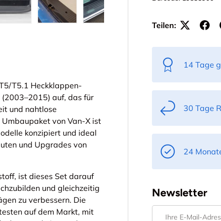
Teilen:
ht laden
 Galerieansicht laden
Bild 5 in Galerieansicht laden
Bild 6 in Galerieansicht laden
Bild 7 in Galerieansicht laden
14 Tage g
 T5/T5.1 Heckklappen-
 (2003–2015) auf, das für
30 Tage 
it und nahtlose
ge Umbaupaket von Van-X ist
delle konzipiert und ideal
auten und Upgrades von
24 Monate
off, ist dieses Set darauf
hzubilden und gleichzeitig
Newsletter
lägen zu verbessern. Die
E-Mail
testen auf dem Markt, mit