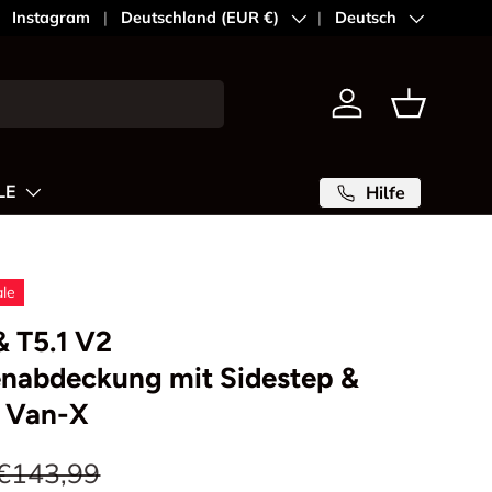
Instagram
Land/Region
Deutschland (EUR €)
Sprache
Deutsch
Einloggen
Einkaufsk
LE
Hilfe
ale
& T5.1 V2
nabdeckung mit Sidestep &
 – Van-X
€143,99