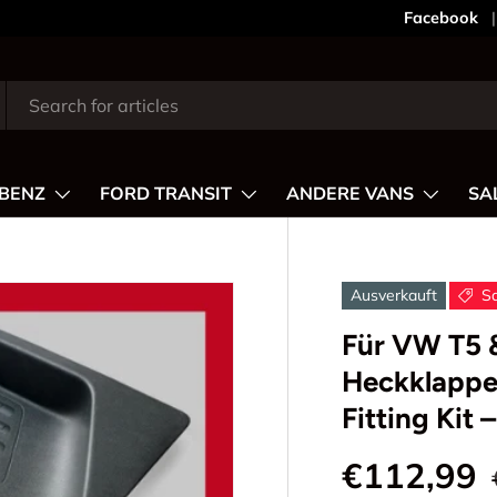
Dein Stil,
Facebook
BENZ
FORD TRANSIT
ANDERE VANS
SA
Ausverkauft
S
Für VW T5 
Heckklappe
Fitting Kit
€112,99