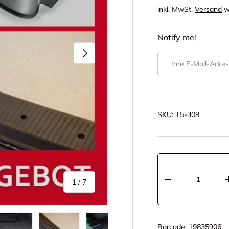
inkl. MwSt.
Versand
w
Notify me!
Nächste
E-Mail
SKU:
T5-309
Anzahl
von
1
/
7
-
Barcode:
19835906