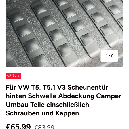
von
1
/
8
Sale
Für VW T5, T5.1 V3 Scheunentür
hinten Schwelle Abdeckung Camper
Umbau Teile einschließlich
Schrauben und Kappen
€65,99
€83,99