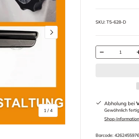
SKU:
T5-628-D
Nächste
Anzahl
-
Abholung bei
von
Gewöhnlich ferti
1
/
4
Shop-Informatio
Barcode:
426245597