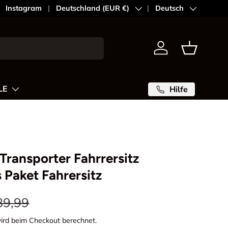
Instagram
Land/Region
Deutschland (EUR €)
Sprache
Deutsch
Einloggen
Einkaufsk
LE
Hilfe
Transporter Fahrrersitz
 Paket Fahrersitz
89,99
ird beim Checkout berechnet.