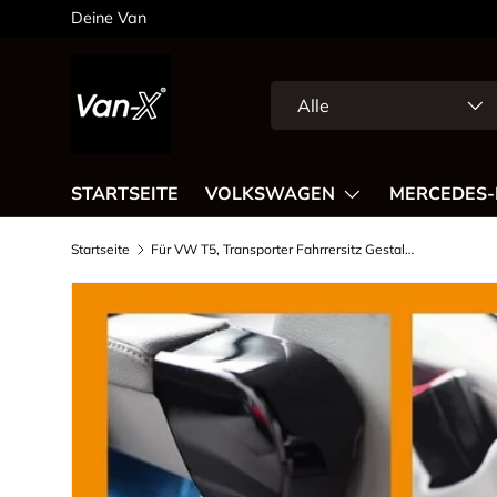
Deine Van
Direkt zum Inhalt
Suchen
Art
Alle
STARTSEITE
VOLKSWAGEN
MERCEDES-
Startseite
Für VW T5, Transporter Fahrrersitz Gestaltungs Paket Fahrersitz