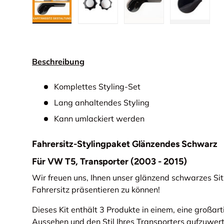
Bild 1 in Galerieansicht laden
Bild 2 in Galerieansicht laden
Bild 3 in Galerieansic
Bild 4 in
Beschreibung
Komplettes Styling-Set
Lang anhaltendes Styling
Kann umlackiert werden
Fahrersitz-Stylingpaket Glänzendes Schwarz
Für VW T5, Transporter (2003 - 2015)
Wir freuen uns, Ihnen unser glänzend schwarzes Sitz
Fahrersitz präsentieren zu können!
Dieses Kit enthält 3 Produkte in einem, eine großart
Aussehen und den Stil Ihres Transporters aufzuwe