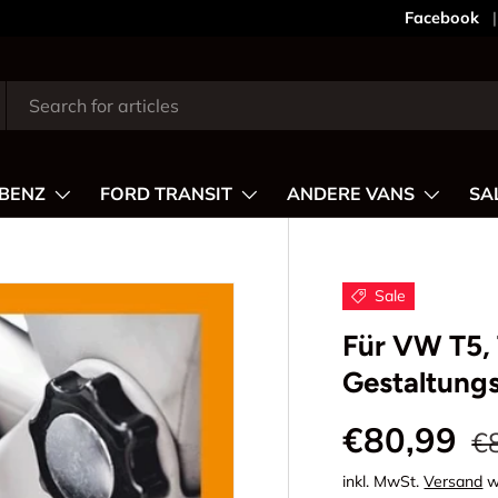
Dein Stil,
Facebook
BENZ
FORD TRANSIT
ANDERE VANS
SA
Sale
Für VW T5, 
Gestaltungs
€80,99
€
inkl. MwSt.
Versand
w