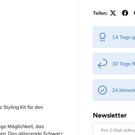
Teilen:
ht laden
 Galerieansicht laden
14 Tage g
30 Tage 
24 Monate
 Styling Kit für den
Newsletter
ige Möglichkeit, das
E-Mail
rten. Das glänzende Schwarz