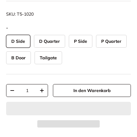
SKU:
T5-1020
-
D Side
D Quarter
P Side
P Quarter
B Door
Tailgate
Anzahl
In den Warenkorb
-
+