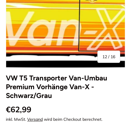
von
12
/
16
VW T5 Transporter Van-Umbau
Premium Vorhänge Van-X -
Schwarz/Grau
€62,99
inkl. MwSt.
Versand
wird beim Checkout berechnet.