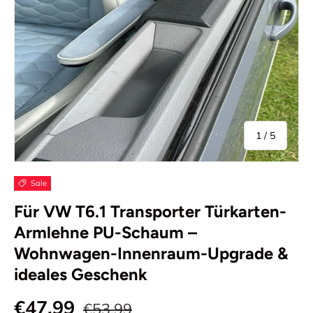
von
1
/
5
Sale
Für VW T6.1 Transporter Türkarten-
Armlehne PU-Schaum –
Wohnwagen-Innenraum-Upgrade &
ideales Geschenk
€47,99
€53,99