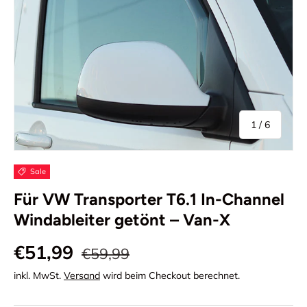
von
1
/
6
Sale
Für VW Transporter T6.1 In-Channel
Windableiter getönt – Van-X
€51,99
€59,99
inkl. MwSt.
Versand
wird beim Checkout berechnet.