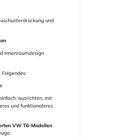
äuschunterdrückung und
ion
d Innenraumdesign
t Folgendes:
e
einfach: ausrichten, mit
eres und funktionaleres
uerten VW T6-Modellen
euge.