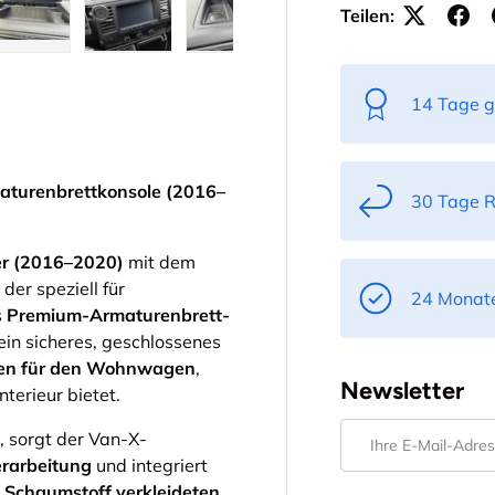
Teilen:
ht laden
 Galerieansicht laden
Bild 5 in Galerieansicht laden
Bild 6 in Galerieansicht laden
Bild 7 in Galerieansicht laden
Bild 8 in Galerieans
14 Tage g
turenbrettkonsole (2016–
30 Tage 
er (2016–2020)
mit dem
 der speziell für
24 Monate
s
Premium-Armaturenbrett-
ein sicheres, geschlossenes
en für den Wohnwagen
,
Newsletter
nterieur bietet.
E-Mail
, sorgt der Van-X-
rarbeitung
und integriert
 Schaumstoff verkleideten