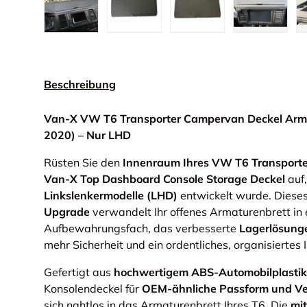
Bild 1 in Galerieansicht laden
Bild 2 in Galerieansicht laden
Bild 3 in Galerieansic
Bild 4 in
Beschreibung
Van-X VW T6 Transporter Campervan Deckel Arma
2020) – Nur LHD
Rüsten Sie den
Innenraum Ihres VW T6 Transport
Van-X Top Dashboard Console Storage Deckel
auf,
Linkslenkermodelle (LHD)
entwickelt wurde. Diese
Upgrade
verwandelt Ihr offenes Armaturenbrett in 
Aufbewahrungsfach, das verbesserte
Lagerlösung
mehr Sicherheit und ein ordentliches, organisiertes I
Gefertigt aus
hochwertigem ABS-Automobilplastik
Konsolendeckel für
OEM-ähnliche Passform und Ve
sich nahtlos in das Armaturenbrett Ihres T6. Die
mit