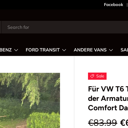
Dein Shop
Facebook
BENZ
FORD TRANSIT
ANDERE VANS
SA
Sale
Für VW T6 
der Armatu
Comfort Da
€83.99
€