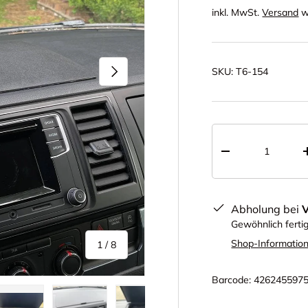
inkl. MwSt.
Versand
w
Nächste
SKU:
T6-154
Anzahl
-
Abholung bei
Gewöhnlich ferti
Shop-Informatio
von
1
/
8
Barcode:
426245597