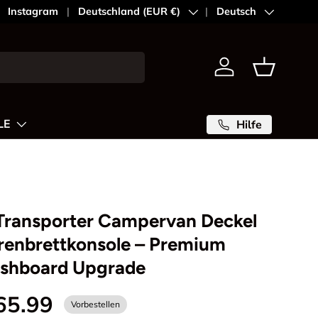
Instagram
Land/Region
Deutschland (EUR €)
Sprache
Deutsch
Einloggen
Einkaufsk
LE
Hilfe
Transporter Campervan Deckel
renbrettkonsole – Premium
shboard Upgrade
65.99
Vorbestellen