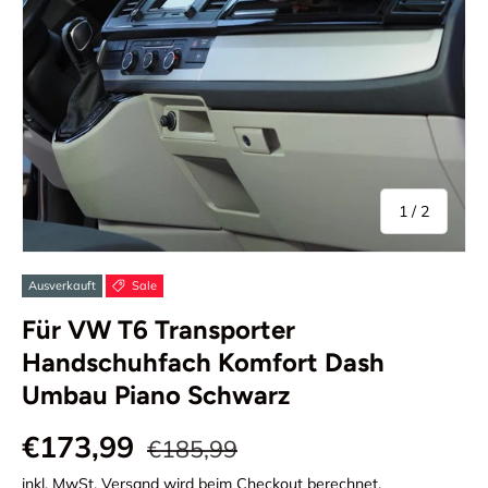
von
1
/
2
Ausverkauft
Sale
Für VW T6 Transporter
Handschuhfach Komfort Dash
Umbau Piano Schwarz
€173,99
€185,99
inkl. MwSt.
Versand
wird beim Checkout berechnet.