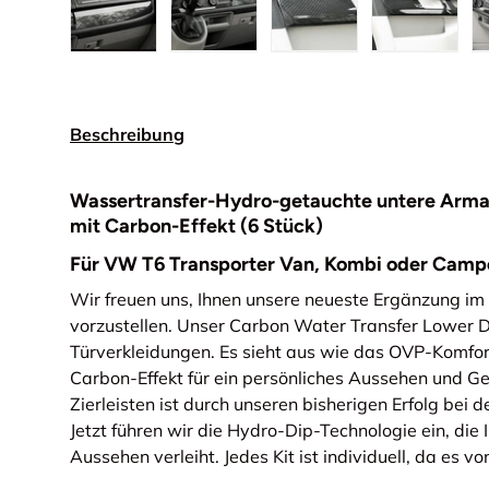
Bild 1 in Galerieansicht laden
Bild 2 in Galerieansicht laden
Bild 3 in Galerieansic
Bild 4 in
Beschreibung
Wassertransfer-Hydro-getauchte untere Arma
mit Carbon-Effekt (6 Stück)
Für VW T6 Transporter Van, Kombi oder Campe
Wir freuen uns, Ihnen unsere neueste Ergänzung i
vorzustellen. Unser Carbon Water Transfer Lower D
Türverkleidungen. Es sieht aus wie das OVP-Komfo
Carbon-Effekt für ein persönliches Aussehen und Gef
Zierleisten ist durch unseren bisherigen Erfolg bei d
Jetzt führen wir die Hydro-Dip-Technologie ein, die 
Aussehen verleiht. Jedes Kit ist individuell, da es 