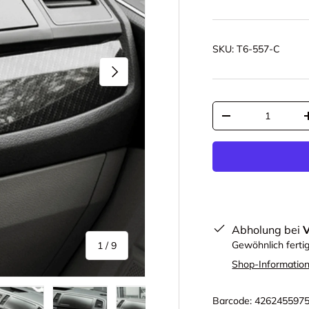
SKU:
T6-557-C
Nächste
Anzahl
-
Abholung bei
von
Gewöhnlich ferti
1
/
9
Shop-Informatio
Barcode:
426245597