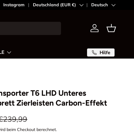
Instagram
Land/Region
Deutschland (EUR €)
Sprache
Deutsch
Einloggen
Einkaufsk
LE
Hilfe
nsporter T6 LHD Unteres
ett Zierleisten Carbon-Effekt
€239,99
ird beim Checkout berechnet.