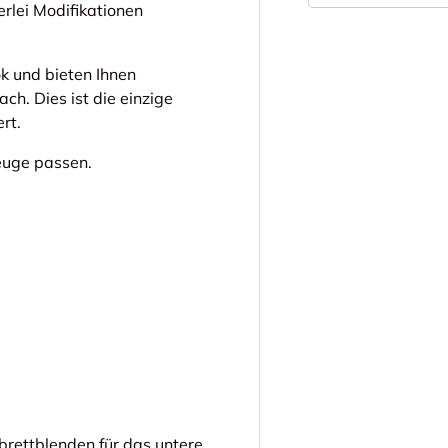
rlei Modifikationen
ok und bieten Ihnen
h. Dies ist die einzige
rt.
rzeuge passen.
brettblenden für das untere