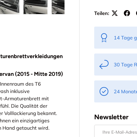
Teilen:
ht laden
 Galerieansicht laden
Bild 5 in Galerieansicht laden
Bild 6 in Galerieansicht laden
Bild 7 in Galerieansicht laden
Bild 8 in Galerieans
Bild 9 
14 Tage g
turenbrettverkleidungen
30 Tage 
rvan (2015 - Mitte 2019)
m Innenraum des T6
ash inklusive
24 Monate
rt-Armaturenbrett mit
ühl. Die Qualität der
er Volllackierung bekannt.
Newsletter
Ihnen ein einzigartiges
von Hand getaucht wird.
E-Mail