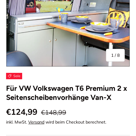
von
1
/
8
Sale
Für VW Volkswagen T6 Premium 2 x
Seitenscheibenvorhänge Van-X
€124,99
€148,99
inkl. MwSt.
Versand
wird beim Checkout berechnet.